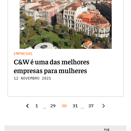
EMPRESAS
C&W é uma das melhores
empresas para mulheres
12 NOVEMBRO 2021
chevron_left
chevron_right
1
29
30
31
37
...
...
PUB