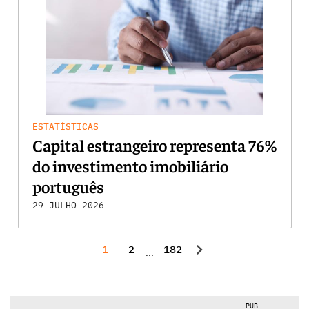
ESTATÍSTICAS
Capital estrangeiro representa 76%
do investimento imobiliário
português
29 JULHO 2026
chevron_right
1
2
182
...
PUB