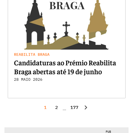
REABILITA BRAGA
Candidaturas ao Prémio Reabilita
Braga abertas até 19 de junho
28 MAIO 2026
chevron_right
1
2
177
...
PUB