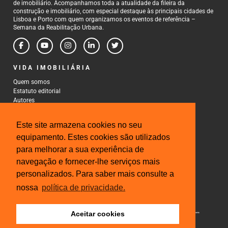
de imobiliário. Acompanhamos toda a atualidade da fileira da
construção e imobiliário, com especial destaque às principais cidades de
Lisboa e Porto com quem organizamos os eventos de referência –
Semana da Reabilitação Urbana.
VIDA IMOBILIÁRIA
Quem somos
Estatuto editorial
Autores
Política de Privacidade
Termos e Condições de Uso
Este site armazena cookies no seu
CONTACTOS
equipamento. Estes cookies são utilizados
para melhorar a sua experiência de
Rua Gonçalo Cristovão, 185 - 6º
4000-269 Porto
navegação e fornecer-lhe serviços mais
Tel: 222 085 009
personalizados. Para saber mais consulte a
Fax: 222 085 010
Email: gestao@iberinmo.com
nossa
política de privacidade.
Aceitar cookies