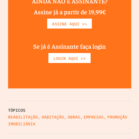
AINDA NÃO É ASSINANTE?
Assine já a partir de 19,99€
ASSINE AQUI >>
Se já é Assinante faça login
LOGIN AQUI >>
TÓPICOS
REABILITAÇÃO
,
HABITAÇÃO
,
OBRAS
,
EMPRESAS
,
PROMOÇÃO
IMOBILIÁRIA