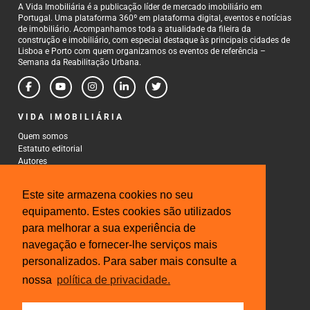
A Vida Imobiliária é a publicação líder de mercado imobiliário em
Portugal. Uma plataforma 360º em plataforma digital, eventos e notícias
de imobiliário. Acompanhamos toda a atualidade da fileira da
construção e imobiliário, com especial destaque às principais cidades de
Lisboa e Porto com quem organizamos os eventos de referência –
Semana da Reabilitação Urbana.
VIDA IMOBILIÁRIA
Quem somos
Estatuto editorial
Autores
Política de Privacidade
Termos e Condições de Uso
Este site armazena cookies no seu
CONTACTOS
equipamento. Estes cookies são utilizados
para melhorar a sua experiência de
Rua Gonçalo Cristovão, 185 - 6º
4000-269 Porto
navegação e fornecer-lhe serviços mais
Tel: 222 085 009
personalizados. Para saber mais consulte a
Fax: 222 085 010
Email: gestao@iberinmo.com
nossa
política de privacidade.