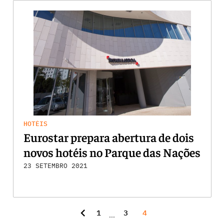
HOTÉIS
Eurostar prepara abertura de dois
novos hotéis no Parque das Nações
23 SETEMBRO 2021
chevron_left
1
3
4
...