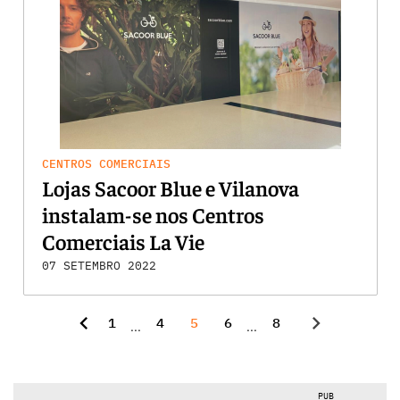
CENTROS COMERCIAIS
Lojas Sacoor Blue e Vilanova
instalam-se nos Centros
Comerciais La Vie
07 SETEMBRO 2022
chevron_left
chevron_right
1
4
5
6
8
...
...
PUB