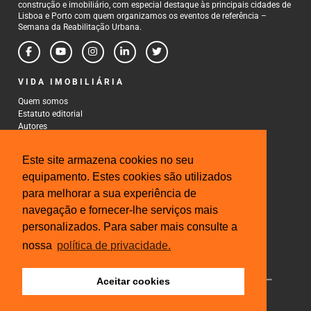
construção e imobiliário, com especial destaque às principais cidades de
Lisboa e Porto com quem organizamos os eventos de referência –
Semana da Reabilitação Urbana.
VIDA IMOBILIÁRIA
Quem somos
Estatuto editorial
Autores
Política de Privacidade
Termos e Condições de Uso
Este site armazena cookies no seu
CONTACTOS
equipamento. Estes cookies são utilizados
para melhorar a sua experiência de
Rua Gonçalo Cristovão, 185 - 6º
4000-269 Porto
navegação e fornecer-lhe serviços mais
Tel: 222 085 009
personalizados. Para saber mais consulte a
Fax: 222 085 010
Email: gestao@iberinmo.com
nossa
política de privacidade.
Aceitar cookies