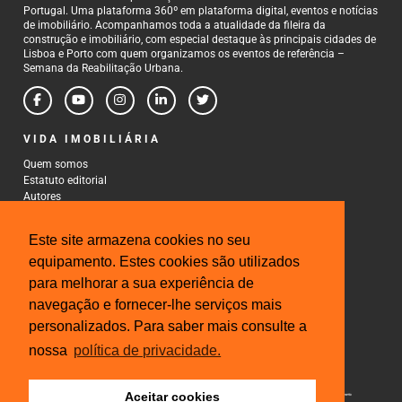
Portugal. Uma plataforma 360º em plataforma digital, eventos e notícias
de imobiliário. Acompanhamos toda a atualidade da fileira da
construção e imobiliário, com especial destaque às principais cidades de
Lisboa e Porto com quem organizamos os eventos de referência –
Semana da Reabilitação Urbana.
VIDA IMOBILIÁRIA
Quem somos
Estatuto editorial
Autores
Política de Privacidade
Termos e Condições de Uso
Este site armazena cookies no seu
CONTACTOS
equipamento. Estes cookies são utilizados
para melhorar a sua experiência de
Rua Gonçalo Cristovão, 185 - 6º
4000-269 Porto
navegação e fornecer-lhe serviços mais
Tel: 222 085 009
personalizados. Para saber mais consulte a
Fax: 222 085 010
Email: gestao@iberinmo.com
nossa
política de privacidade.
Aceitar cookies