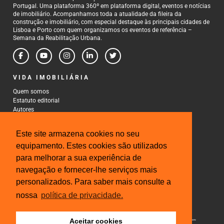
Portugal. Uma plataforma 360º em plataforma digital, eventos e notícias
de imobiliário. Acompanhamos toda a atualidade da fileira da
construção e imobiliário, com especial destaque às principais cidades de
Lisboa e Porto com quem organizamos os eventos de referência –
Semana da Reabilitação Urbana.
VIDA IMOBILIÁRIA
Quem somos
Estatuto editorial
Autores
Política de Privacidade
Termos e Condições de Uso
Este site armazena cookies no seu
CONTACTOS
equipamento. Estes cookies são utilizados
para melhorar a sua experiência de
Rua Gonçalo Cristovão, 185 - 6º
4000-269 Porto
navegação e fornecer-lhe serviços mais
Tel: 222 085 009
personalizados. Para saber mais consulte a
Fax: 222 085 010
Email: gestao@iberinmo.com
nossa
política de privacidade.
Aceitar cookies