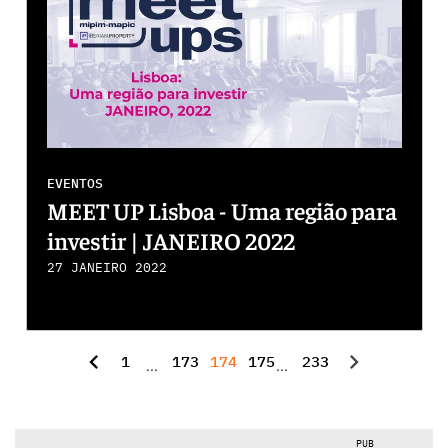
EVENTOS
MEET UP Lisboa - Uma região para
investir | JANEIRO 2022
27 JANEIRO 2022
chevron_left
chevron_right
1
173
174
175
233
...
...
PUB