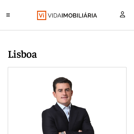
INVESTIMENTO
MERCADOS
REABILITAÇÃO URBANA
RETALHO
HABITAÇÃO
Lisboa