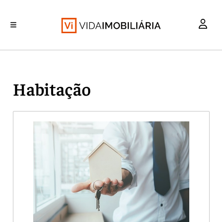
INVESTIMENTO
MERCADOS
REABILITAÇÃO URBANA
RETALHO
HABITAÇÃO
Habitação