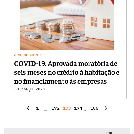
ARRENDAMENTO
COVID-19: Aprovada moratória de
seis meses no crédito à habitação e
no financiamento às empresas
30 MARÇO 2020
chevron_left
chevron_right
1
172
173
174
180
...
...
PUB