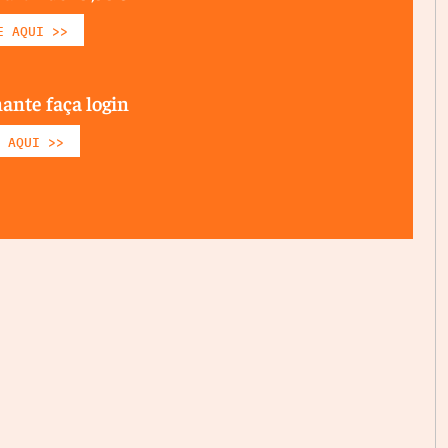
E AQUI >>
nante faça login
 AQUI >>