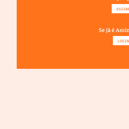
ASSIN
Se já é Assi
LOGIN