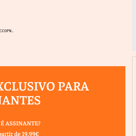
CCOPN.
CLUSIVO PARA
NANTES
 É ASSINANTE?
partir de 19,99€