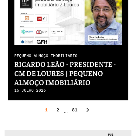
PEQUENO ALMOÇO IMOBILIÁRIO
RICARDO LEÃO - PRESIDENTE -
CM DE LOURES | PEQUENO
ALMOÇO IMOBILIÁRIO
16 JULHO 2026
chevron_right
1
2
81
...
PUB