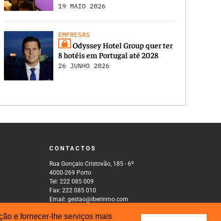
19 MAIO 2026
EMPRESAS
Odyssey Hotel Group quer ter
8 hotéis em Portugal até 2028
26 JUNHO 2026
CONTACTOS
Rua Gonçalo Cristovão, 185 - 6º
4000-269 Porto
Tel: 222 085 009
Fax: 222 085 010
Email: gestao@iberinmo.com
ão e fornecer-lhe serviços mais