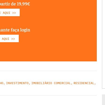
partir de 19,99€
E AQUI >>
nante faça login
 AQUI >>
HO
,
INVESTIMENTO
,
IMOBILIÁRIO COMERCIAL
,
RESIDENCIAL
,