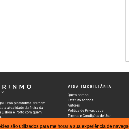
VIDA IMOBILIÁRIA
Quem somos
Estatuto editorial
tugal. Uma plataforma 360º em
Autores
a a atualidade da fileira da
Política de Privacidade
 de Lisboa e Porto com quem
Termos e Condições de Uso
a.
ies são utilizados para melhorar a sua experiência de navegaç