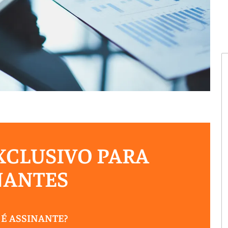
CLUSIVO PARA
NANTES
 É ASSINANTE?