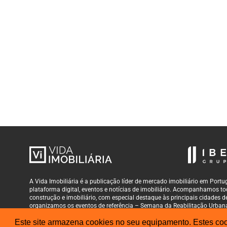
A Vida Imobiliária é a publicação líder de mercado imobiliário em Por
plataforma digital, eventos e notícias de imobiliário. Acompanhamos tod
construção e imobiliário, com especial destaque às principais cidades
organizamos os eventos de referência – Semana da Reabilitação Urban
Este site armazena cookies no seu equipamento. Estes cook