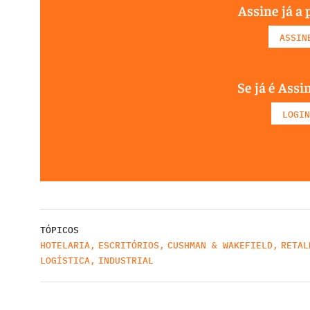
Assine já a 
ASSIN
Se já é Assi
LOGIN
TÓPICOS
HOTELARIA
,
ESCRITÓRIOS
,
CUSHMAN & WAKEFIELD
,
RETAL
LOGÍSTICA
,
INDUSTRIAL