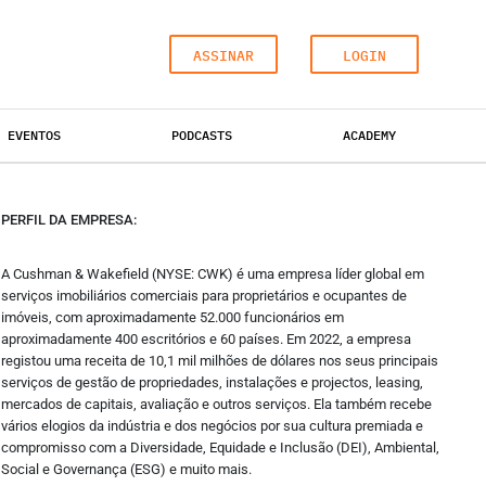
ASSINAR
LOGIN
ga-nos
Sobre
EVENTOS
PODCASTS
ACADEMY
cebook
Quem somos
stagram
Estatuto Editorial
nkedin
ESCRITÓRIOS
HOTÉIS
Autores
INDUSTRIAL
itter
Política de Privacidade
PERFIL DA EMPRESA:
utube
Termos e Condições de Uso
meo
A Cushman & Wakefield (NYSE: CWK) é uma empresa líder global em
ickr
serviços imobiliários comerciais para proprietários e ocupantes de
imóveis, com aproximadamente 52.000 funcionários em
aproximadamente 400 escritórios e 60 países. Em 2022, a empresa
registou uma receita de 10,1 mil milhões de dólares nos seus principais
serviços de gestão de propriedades, instalações e projectos, leasing,
mercados de capitais, avaliação e outros serviços. Ela também recebe
vários elogios da indústria e dos negócios por sua cultura premiada e
compromisso com a Diversidade, Equidade e Inclusão (DEI), Ambiental,
Social e Governança (ESG) e muito mais.