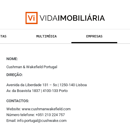
orias
Outros
Si
STAS
MULTIMÉDIA
EMPRESAS
al Imobiliário
Opinião
Fa
entos
Revistas
In
TAÇÃO URBANA
RETALHO
Multimédia
HABITAÇÃO
Li
Empresas
Tw
NOME:
des
Media Kit
Yo
Cushman & Wakefield Portugal
mobiliária
Eventos
Vi
DIREÇÃO:
Podcasts
Fl
Especial
Avenida da Liberdade 131 – 5o | 1250-140 Lisboa
Academy
Av. da Boavista 1837 | 4100-133 Porto
CONTACTOS:
Website:
www.cushmanwakefield.com
Número telefone: +351 213 224 757
Email: info.portugal@cushwake.com