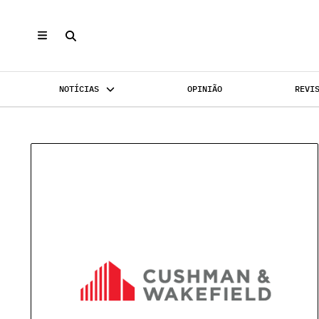
Categorias
Mais Categ
NOTÍCIAS
OPINIÃO
REVI
Escritórios
Confidenci
Habitação
Empreendim
INVESTIMENTO
Hotéis
MERCADOS
Espanha
REABILI
Industrial
Jurídico
Investimento
Oportunida
Mercados
Promoção I
Reabilitação Urbana
Retalho
Covid-19