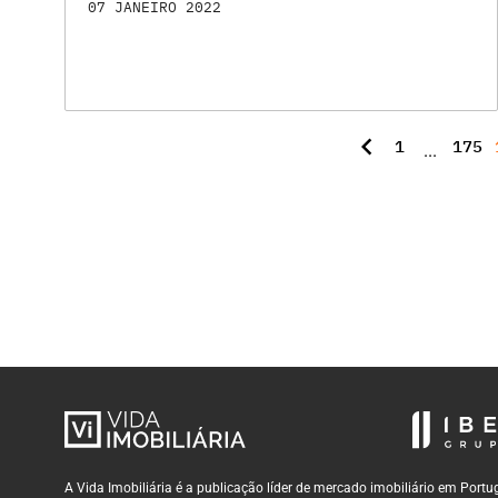
07 JANEIRO 2022
chevron_left
1
175
...
A Vida Imobiliária é a publicação líder de mercado imobiliário em Por