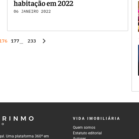
habitação em 2022
06 JANEIRO 2022
chevron_right
176
177
233
...
VIDA IMOBILIÁRIA
Quem somos
Estatuto editorial
tugal. Uma plataforma 360º em
Autores