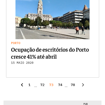
PORTO
Ocupação de escritórios do Porto
cresce 41% até abril
15 MAIO 2020
chevron_left
chevron_right
1
72
73
74
78
...
...
PUB