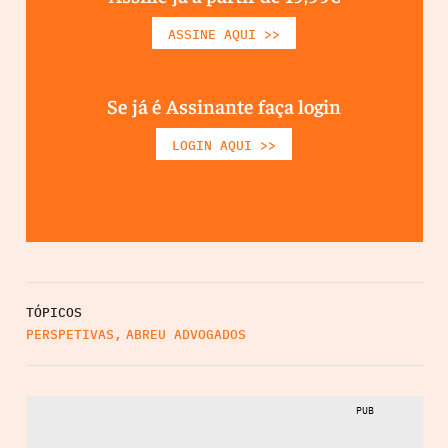
ASSINE AQUI >>
Se já é Assinante faça login
LOGIN AQUI >>
TÓPICOS
PERSPETIVAS
,
ABREU ADVOGADOS
PUB