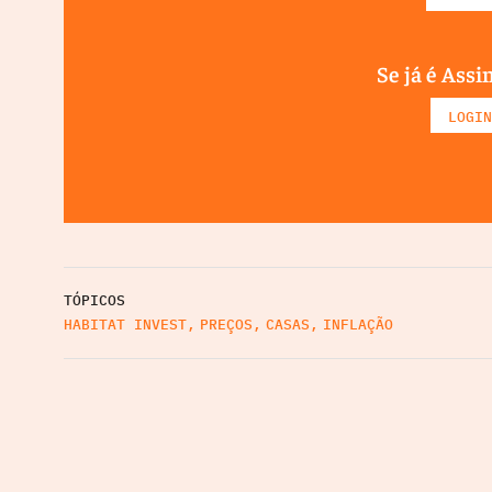
Se já é Assi
LOGIN
TÓPICOS
HABITAT INVEST
,
PREÇOS
,
CASAS
,
INFLAÇÃO