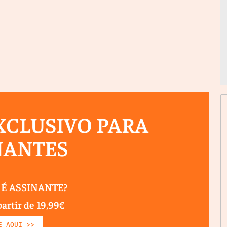
CLUSIVO PARA
NANTES
 É ASSINANTE?
partir de 19,99€
E AQUI >>