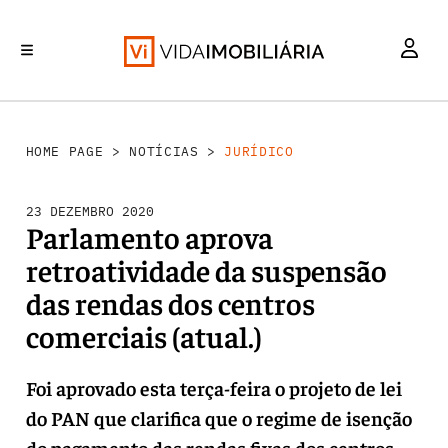
INVESTIMENTO
MERCADOS
REABILITAÇÃO URBANA
RETALHO
HABITAÇÃO
HOME PAGE
>
NOTÍCIAS
>
JURÍDICO
23 DEZEMBRO 2020
Parlamento aprova
retroatividade da suspensão
das rendas dos centros
comerciais (atual.)
Foi aprovado esta terça-feira o projeto de lei
do PAN que clarifica que o regime de isenção
do pagamento das rendas fixas dos centros