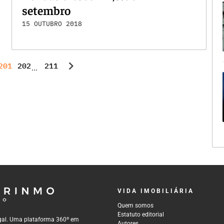
setembro
15 OUTUBRO 2018
chevron_right
201
202
211
...
VIDA IMOBILIÁRIA
Quem somos
Estatuto editorial
tugal. Uma plataforma 360º em
Autores