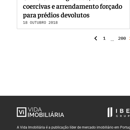
coercivas e arrendamento forçado
para prédios devolutos
18 OUTUBRO 2018
chevron_left
1
200
...
A Vida Imobiliária é a publicação líder de mercado imobiliário em Por