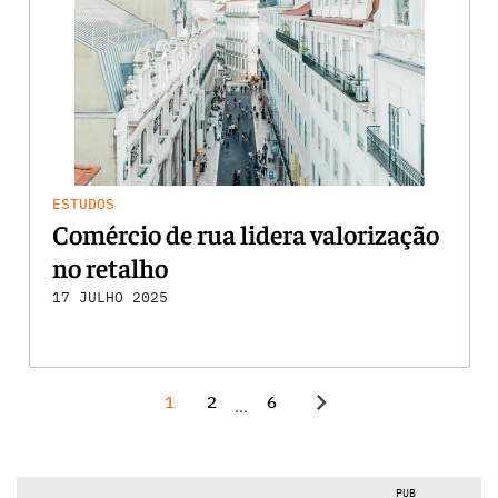
ESTUDOS
Comércio de rua lidera valorização
no retalho
17 JULHO 2025
chevron_right
1
2
6
...
PUB