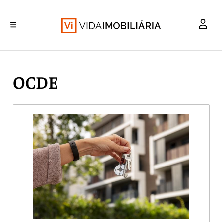
INVESTIMENTO
MERCADOS
REABILITAÇÃO URBANA
RETALHO
HABITAÇÃO
OCDE