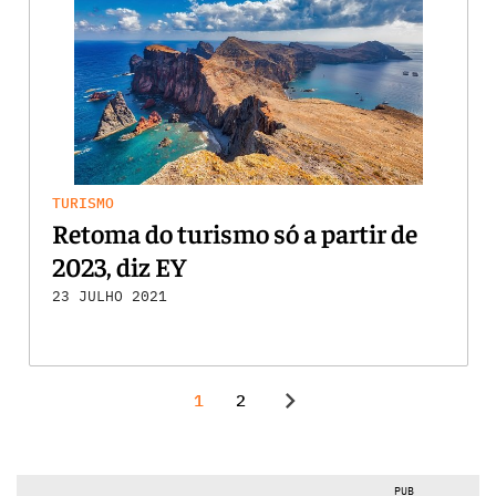
TURISMO
Retoma do turismo só a partir de
2023, diz EY
23 JULHO 2021
chevron_right
1
2
PUB