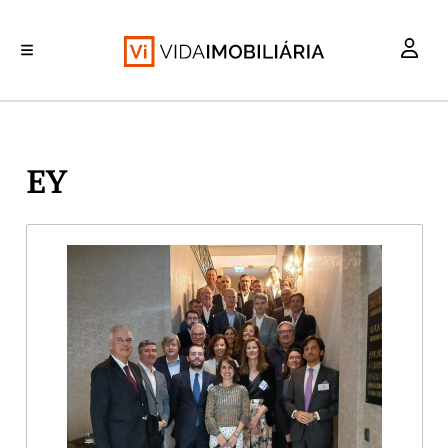
INVESTIMENTO
MERCADOS
REABILITAÇÃO URBANA
RETALHO
HABITAÇÃO
EY