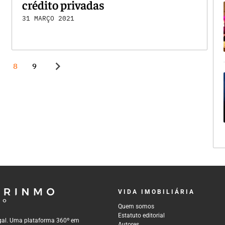
crédito privadas
31 MARÇO 2021
chevron_right
8
9
VIDA IMOBILIÁRIA
Quem somos
Estatuto editorial
tugal. Uma plataforma 360º em
Autores