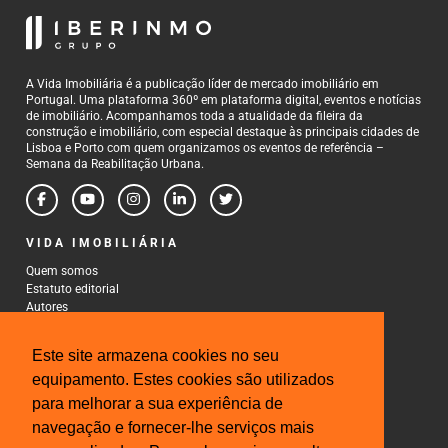
A Vida Imobiliária é a publicação líder de mercado imobiliário em
Portugal. Uma plataforma 360º em plataforma digital, eventos e notícias
de imobiliário. Acompanhamos toda a atualidade da fileira da
construção e imobiliário, com especial destaque às principais cidades de
Lisboa e Porto com quem organizamos os eventos de referência –
Semana da Reabilitação Urbana.
VIDA IMOBILIÁRIA
Quem somos
Estatuto editorial
Autores
Política de Privacidade
Termos e Condições de Uso
Este site armazena cookies no seu
CONTACTOS
equipamento. Estes cookies são utilizados
para melhorar a sua experiência de
Rua Gonçalo Cristovão, 185 - 6º
4000-269 Porto
navegação e fornecer-lhe serviços mais
Tel: 222 085 009