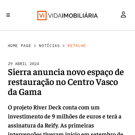
RETALHO
INVESTIMENTO
MERCADOS
REABILITAÇÃO URBANA
HABITAÇÃO
HOME PAGE
>
NOTÍCIAS
>
RETALHO
29 ABRIL 2024
Sierra anuncia novo espaço de
restauração no Centro Vasco
da Gama
O projeto River Deck conta com um
investimento de 9 milhões de euros e terá a
assinatura da Reify. As primeiras
intervenções tiveram início em setembro de