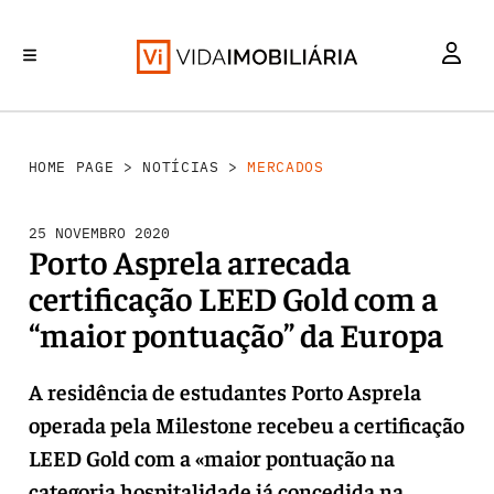
MERCADOS
INVESTIMENTO
REABILITAÇÃO URBANA
RETALHO
HABITAÇÃO
HOME PAGE
>
NOTÍCIAS
>
MERCADOS
25 NOVEMBRO 2020
Porto Asprela arrecada
certificação LEED Gold com a
“maior pontuação” da Europa
A residência de estudantes Porto Asprela
operada pela Milestone recebeu a certificação
LEED Gold com a «maior pontuação na
categoria hospitalidade já concedida na