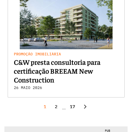
PROMOÇÃO IMOBILIÁRIA
C&W presta consultoria para
certificação BREEAM New
Construction
26 MAIO 2026
chevron_right
1
2
17
...
PUB