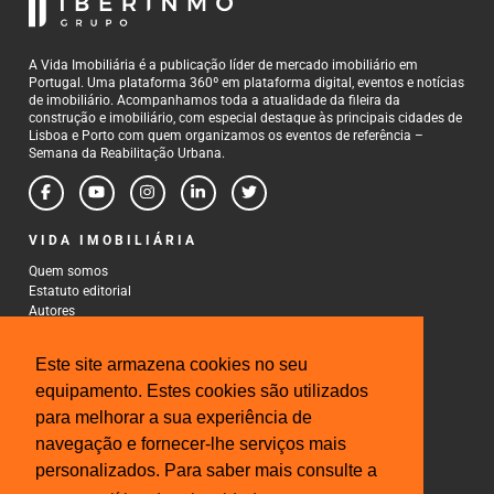
A Vida Imobiliária é a publicação líder de mercado imobiliário em
Portugal. Uma plataforma 360º em plataforma digital, eventos e notícias
de imobiliário. Acompanhamos toda a atualidade da fileira da
construção e imobiliário, com especial destaque às principais cidades de
Lisboa e Porto com quem organizamos os eventos de referência –
Semana da Reabilitação Urbana.
VIDA IMOBILIÁRIA
Quem somos
Estatuto editorial
Autores
Política de Privacidade
Termos e Condições de Uso
Este site armazena cookies no seu
CONTACTOS
equipamento. Estes cookies são utilizados
para melhorar a sua experiência de
Rua Gonçalo Cristovão, 185 - 6º
4000-269 Porto
navegação e fornecer-lhe serviços mais
Tel: 222 085 009
personalizados. Para saber mais consulte a
Fax: 222 085 010