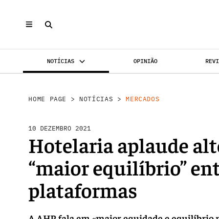
NOTÍCIAS
OPINIÃO
REV
MERCADOS
INVESTIMENTO
REABILI
HOME PAGE
>
NOTÍCIAS
>
MERCADOS
10 DEZEMBRO 2021
Hotelaria aplaude alt
“maior equilíbrio” ent
plataformas
A AHP fala em «maior equidade e equilíbrio n