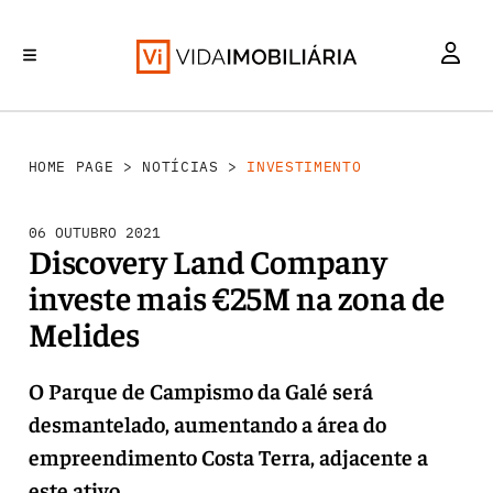
INVESTIMENTO
MERCADOS
REABILITAÇÃO URBANA
RETALHO
HABITAÇÃO
HOME PAGE
>
NOTÍCIAS
>
INVESTIMENTO
06 OUTUBRO 2021
Discovery Land Company
investe mais €25M na zona de
Melides
O Parque de Campismo da Galé será
desmantelado, aumentando a área do
empreendimento Costa Terra, adjacente a
este ativo.