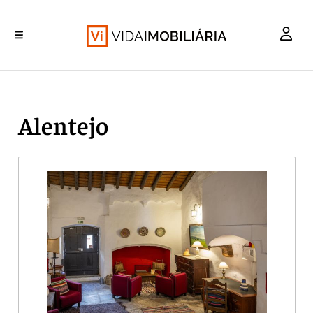
INVESTIMENTO
MERCADOS
REABILITAÇÃO URBANA
RETALHO
HABITAÇÃO
Alentejo