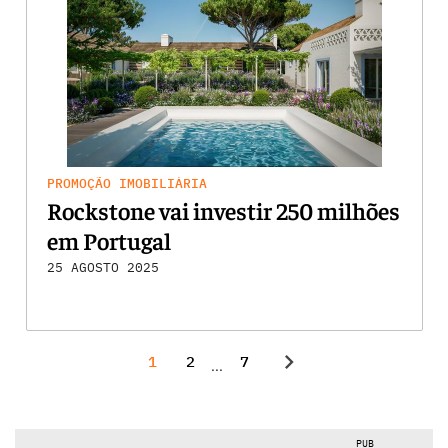
PROMOÇÃO IMOBILIÁRIA
Rockstone vai investir 250 milhões
em Portugal
25 AGOSTO 2025
chevron_right
1
2
7
...
PUB