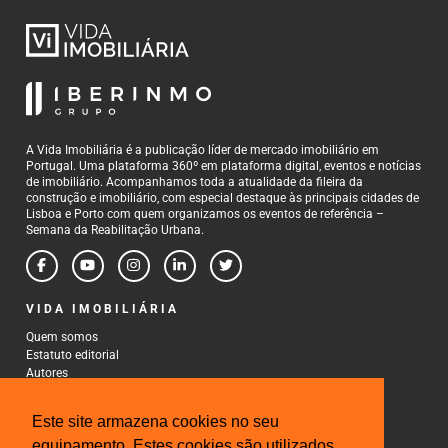
A Vida Imobiliária é a publicação líder de mercado imobiliário em
Portugal. Uma plataforma 360º em plataforma digital, eventos e notícias
de imobiliário. Acompanhamos toda a atualidade da fileira da
construção e imobiliário, com especial destaque às principais cidades de
Lisboa e Porto com quem organizamos os eventos de referência –
Semana da Reabilitação Urbana.
VIDA IMOBILIÁRIA
Quem somos
Estatuto editorial
Autores
Política de Privacidade
Termos e Condições de Uso
Este site armazena cookies no seu
CONTACTOS
equipamento. Estes cookies são utilizados