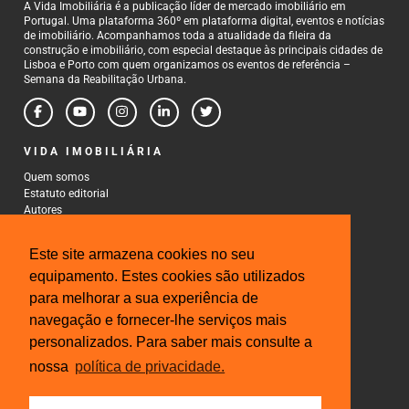
A Vida Imobiliária é a publicação líder de mercado imobiliário em
Portugal. Uma plataforma 360º em plataforma digital, eventos e notícias
de imobiliário. Acompanhamos toda a atualidade da fileira da
construção e imobiliário, com especial destaque às principais cidades de
Lisboa e Porto com quem organizamos os eventos de referência –
Semana da Reabilitação Urbana.
VIDA IMOBILIÁRIA
Quem somos
Estatuto editorial
Autores
Política de Privacidade
Termos e Condições de Uso
Este site armazena cookies no seu
CONTACTOS
equipamento. Estes cookies são utilizados
para melhorar a sua experiência de
Rua Gonçalo Cristovão, 185 - 6º
4000-269 Porto
navegação e fornecer-lhe serviços mais
Tel: 222 085 009
personalizados. Para saber mais consulte a
Fax: 222 085 010
Email: gestao@iberinmo.com
nossa
política de privacidade.