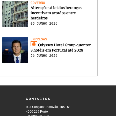
GOVERNO
Alterações à lei das heranças
incentivam acordos entre
herdeiros
05 JUNHO 2026
EMPRESAS
Odyssey Hotel Group quer ter
8 hotéis em Portugal até 2028
26 JUNHO 2026
CONTACTOS
Rua Gonçalo Cristovão, 185 - 6º
4000-269 Porto