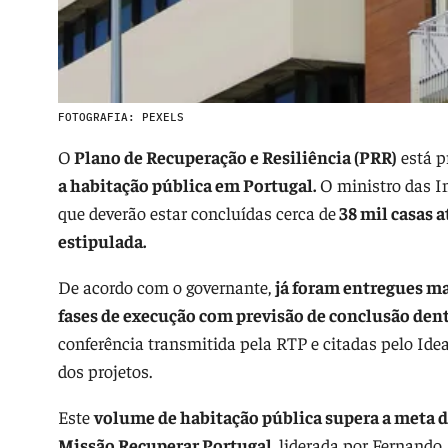
FOTOGRAFIA: PEXELS
O
Plano de Recuperação e Resiliência (PRR)
está p
a habitação pública em Portugal.
O ministro das In
que deverão estar concluídas cerca de
38 mil casas 
estipulada.
De acordo com o governante,
já foram entregues ma
fases de execução com previsão de conclusão dent
conferência transmitida pela RTP e citadas pelo Ide
dos projetos.
Este
volume de habitação pública supera a meta de
Missão Recuperar Portugal
, liderada por Fernando