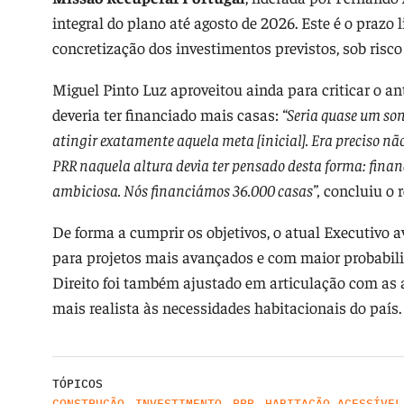
integral do plano até agosto de 2026. Este é o praz
concretização dos investimentos previstos, sob risco
Miguel Pinto Luz aproveitou ainda para criticar o an
deveria ter financiado mais casas:
“Seria quase um so
atingir exatamente aquela meta [inicial]. Era preciso n
PRR naquela altura devia ter pensado desta forma: fin
ambiciosa. Nós financiámos 36.000 casas”,
concluiu o r
De forma a cumprir os objetivos, o atual Executivo 
para projetos mais avançados e com maior probabili
Direito foi também ajustado em articulação com as 
mais realista às necessidades habitacionais do país.
TÓPICOS
CONSTRUÇÃO
,
INVESTIMENTO
,
PRR
,
HABITAÇÃO ACESSÍVEL