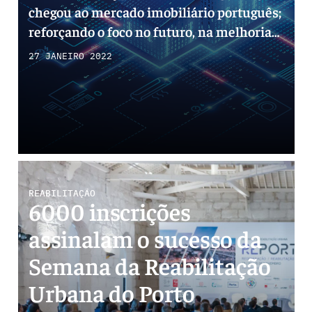
chegou ao mercado imobiliário português;
reforçando o foco no futuro, na melhoria
contínua e no desenvolvimento
27 JANEIRO 2022
sustentável, através da inovação.
REABILITAÇÃO
6000 inscrições
assinalam o sucesso da
Semana da Reabilitação
Urbana do Porto