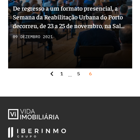
De regresso a um formato presencial, a
Semana da Reabilitação Urbana do Porto
decorreu, de 23 a 25 de novembro, na Sala
do Arquivo, no Centro de Congressos da
09 DEZEMBRO 2021
Alfândega do Porto. Uma programação de
três dias e que abordou os principais
temas do setor da construção e do
imobiliário em Portugal.
chevron_left
1
5
6
...