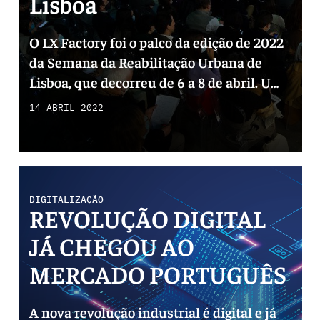
Lisboa
O LX Factory foi o palco da edição de 2022
da Semana da Reabilitação Urbana de
Lisboa, que decorreu de 6 a 8 de abril. Uma
programação de três dias que apresentou
14 ABRIL 2022
uma agenda multifacetada de iniciativas
que se debruçam sobre a reabilitação
urbana, sustentabilidade, inovação e
tecnologia no imobiliário.
DIGITALIZAÇÃO
REVOLUÇÃO DIGITAL
JÁ CHEGOU AO
MERCADO PORTUGUÊS
A nova revolução industrial é digital e já