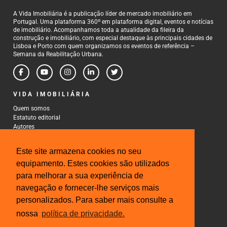
A Vida Imobiliária é a publicação líder de mercado imobiliário em
Portugal. Uma plataforma 360º em plataforma digital, eventos e notícias
de imobiliário. Acompanhamos toda a atualidade da fileira da
construção e imobiliário, com especial destaque às principais cidades de
Lisboa e Porto com quem organizamos os eventos de referência –
Semana da Reabilitação Urbana.
VIDA IMOBILIÁRIA
Quem somos
Estatuto editorial
Autores
Política de Privacidade
Termos e Condições de Uso
Este site armazena cookies no seu
CONTACTOS
equipamento. Estes cookies são utilizados
para melhorar a sua experiência de
Rua Gonçalo Cristovão, 185 - 6º
4000-269 Porto
navegação e fornecer-lhe serviços mais
Tel: 222 085 009
personalizados. Para saber mais consulte a
Fax: 222 085 010
Email: gestao@iberinmo.com
nossa
política de privacidade.