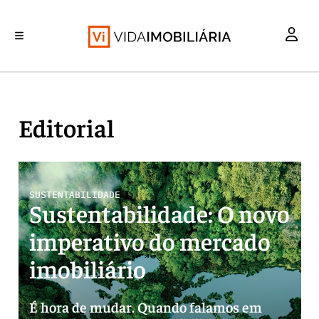
INVESTIMENTO
MERCADOS
REABILITAÇÃO URBANA
RETALHO
HABITAÇÃO
Editorial
SUSTENTABILIDADE
Sustentabilidade: O novo
imperativo do mercado
imobiliário
É hora de mudar. Quando falamos em