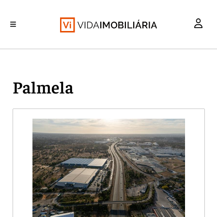
INVESTIMENTO
MERCADOS
REABILITAÇÃO URBANA
RETALHO
HABITAÇÃO
Palmela