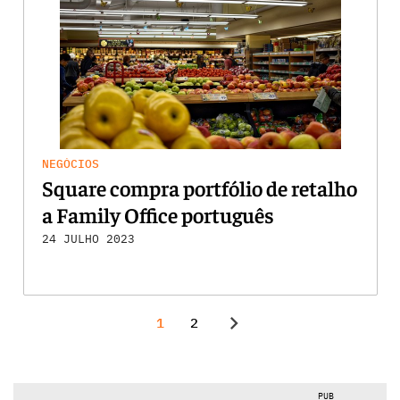
NEGÓCIOS
Square compra portfólio de retalho
a Family Office português
24 JULHO 2023
chevron_right
1
2
PUB