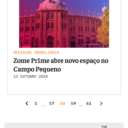
MEDIAÇÃO IMOBILIÁRIA
Zome Pr1me abre novo espaço no
Campo Pequeno
23 OUTUBRO 2020
chevron_left
chevron_right
1
57
58
59
61
...
...
PUB