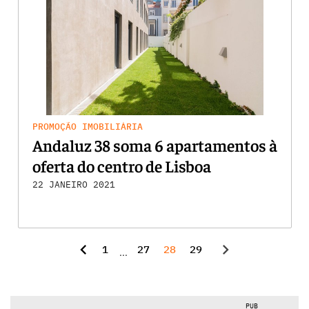
PROMOÇÃO IMOBILIÁRIA
Andaluz 38 soma 6 apartamentos à
oferta do centro de Lisboa
22 JANEIRO 2021
chevron_left
chevron_right
1
27
28
29
...
PUB