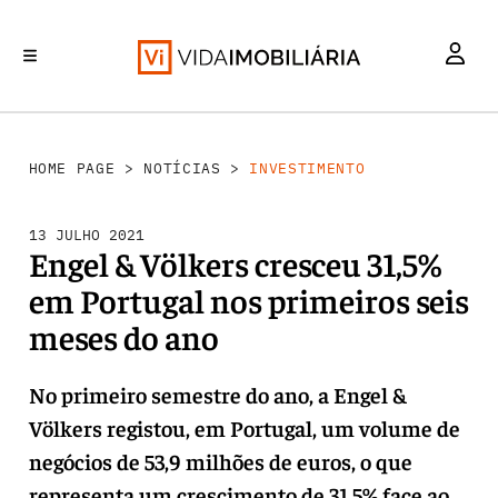
INVESTIMENTO
MERCADOS
REABILITAÇÃO URBANA
RETALHO
HABITAÇÃO
HOME PAGE
>
NOTÍCIAS
>
INVESTIMENTO
13 JULHO 2021
Engel & Völkers cresceu 31,5%
em Portugal nos primeiros seis
meses do ano
No primeiro semestre do ano, a Engel &
Völkers registou, em Portugal, um volume de
negócios de 53,9 milhões de euros, o que
representa um crescimento de 31,5% face ao