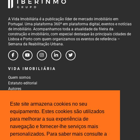
A Vida Imobiliária é a publicação líder de mercado imobiliário em
Portugal. Uma plataforma 360º em plataforma digital, eventos e notícias
de imobiliário. Acompanhamos toda a atualidade da fileira da
construção e imobiliário, com especial destaque às principais cidades de
Lisboa e Porto com quem organizamos os eventos de referência –
Semana da Reabilitação Urbana.
VIDA IMOBILIÁRIA
Quem somos
Estatuto editorial
Autores
Política de Privacidade
Termos e Condições de Uso
Este site armazena cookies no seu
CONTACTOS
equipamento. Estes cookies são utilizados
para melhorar a sua experiência de
Rua Gonçalo Cristovão, 185 - 6º
4000-269 Porto
navegação e fornecer-lhe serviços mais
Tel: 222 085 009
personalizados. Para saber mais consulte a
Fax: 222 085 010