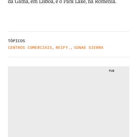
da Gama, em Lisboa, e o Park Lake, na Roménia.
TÓPICOS
CENTROS COMERCIAIS
,
REIFY.
,
SONAE SIERRA
PUB