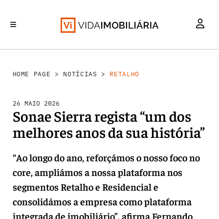
RETALHO
INVESTIMENTO
MERCADOS
REABILITAÇÃO URBANA
HABITAÇÃO
HOME PAGE
>
NOTÍCIAS
>
RETALHO
26 MAIO 2026
Sonae Sierra regista “um dos
melhores anos da sua história”
“Ao longo do ano, reforçámos o nosso foco no
core, ampliámos a nossa plataforma nos
segmentos Retalho e Residencial e
consolidámos a empresa como plataforma
integrada de imobiliário”, afirma Fernando