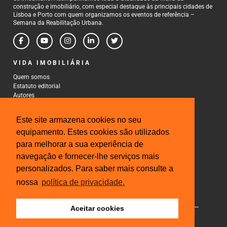
construção e imobiliário, com especial destaque às principais cidades de
Lisboa e Porto com quem organizamos os eventos de referência –
Semana da Reabilitação Urbana.
VIDA IMOBILIÁRIA
Quem somos
Estatuto editorial
Autores
Política de Privacidade
Termos e Condições de Uso
Este site armazena cookies no seu
CONTACTOS
equipamento. Estes cookies são utilizados
para melhorar a sua experiência de
Rua Gonçalo Cristovão, 185 - 6º
4000-269 Porto
navegação e fornecer-lhe serviços mais
Tel: 222 085 009
personalizados. Para saber mais consulte a
Fax: 222 085 010
Email: gestao@iberinmo.com
nossa
política de privacidade.
Aceitar cookies