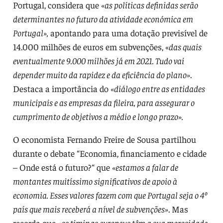
Portugal, considera que
«as políticas definidas serão
determinantes no futuro da atividade económica em
Portugal»,
apontando para uma dotação previsível de
14.000 milhões de euros em subvenções, «
das quais
eventualmente 9.000 milhões já em 2021. Tudo vai
depender muito da rapidez e da eficiência do plano»
.
Destaca a importância do
«diálogo entre as entidades
municipais e as empresas da fileira, para assegurar o
cumprimento de objetivos a médio e longo prazo».
O economista Fernando Freire de Sousa partilhou
durante o debate “Economia, financiamento e cidade
– Onde está o futuro?“ que
«estamos a falar de
montantes muitíssimo significativos de apoio à
economia. Esses valores fazem com que Portugal seja o 4º
país que mais receberá a nível de subvenções»
. Mas
recorda que
«os timings europeus têm a sua morosidade