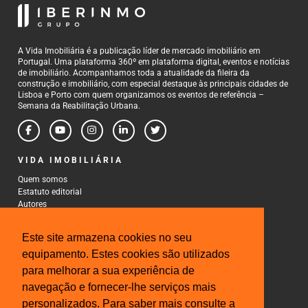
A Vida Imobiliária é a publicação líder de mercado imobiliário em
Portugal. Uma plataforma 360º em plataforma digital, eventos e notícias
de imobiliário. Acompanhamos toda a atualidade da fileira da
construção e imobiliário, com especial destaque às principais cidades de
Lisboa e Porto com quem organizamos os eventos de referência –
Semana da Reabilitação Urbana.
VIDA IMOBILIÁRIA
Quem somos
Estatuto editorial
Autores
Política de Privacidade
Termos e Condições de Uso
Este site armazena cookies no seu
CONTACTOS
equipamento. Estes cookies são utilizados
para melhorar a sua experiência de
Rua Gonçalo Cristovão, 185 - 6º
4000-269 Porto
navegação e fornecer-lhe serviços mais
Tel: 222 085 009
personalizados. Para saber mais consulte a
Fax: 222 085 010