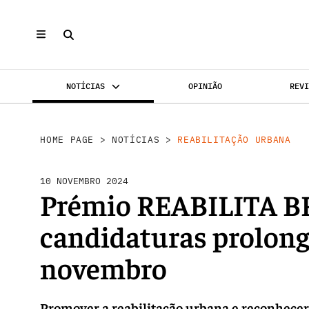
NOTÍCIAS
OPINIÃO
REV
REABILI
INVESTIMENTO
MERCADOS
HOME PAGE
>
NOTÍCIAS
>
REABILITAÇÃO URBANA
10 NOVEMBRO 2024
Prémio REABILITA BR
candidaturas prolong
novembro
Promover a reabilitação urbana e reconhecer