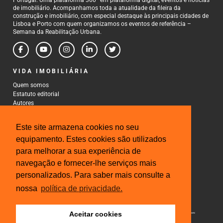
de imobiliário. Acompanhamos toda a atualidade da fileira da
construção e imobiliário, com especial destaque às principais cidades de
Lisboa e Porto com quem organizamos os eventos de referência –
Semana da Reabilitação Urbana.
VIDA IMOBILIÁRIA
Quem somos
Estatuto editorial
Autores
Política de Privacidade
Termos e Condições de Uso
Este site armazena cookies no seu
CONTACTOS
equipamento. Estes cookies são utilizados
para melhorar a sua experiência de
Rua Gonçalo Cristovão, 185 - 6º
4000-269 Porto
navegação e fornecer-lhe serviços mais
Tel: 222 085 009
personalizados. Para saber mais consulte a
Fax: 222 085 010
Email: gestao@iberinmo.com
nossa
política de privacidade.
Aceitar cookies