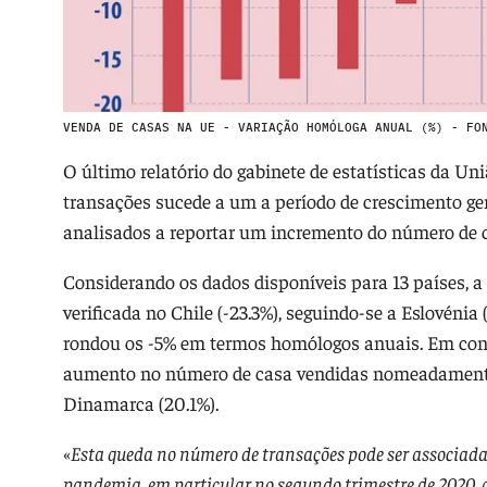
VENDA DE CASAS NA UE - VARIAÇÃO HOMÓLOGA ANUAL (%) - FO
O último relatório do gabinete de estatísticas da U
transações sucede a um a período de crescimento gen
analisados a reportar um incremento do número de
Considerando os dados disponíveis para 13 países, 
verificada no Chile (-23.3%), seguindo-se a Eslovénia 
rondou os -5% em termos homólogos anuais. Em cont
aumento no número de casa vendidas nomeadamente a
Dinamarca (20.1%).
«
Esta queda no número de transações pode ser associad
pandemia, em particular no segundo trimestre de 2020,