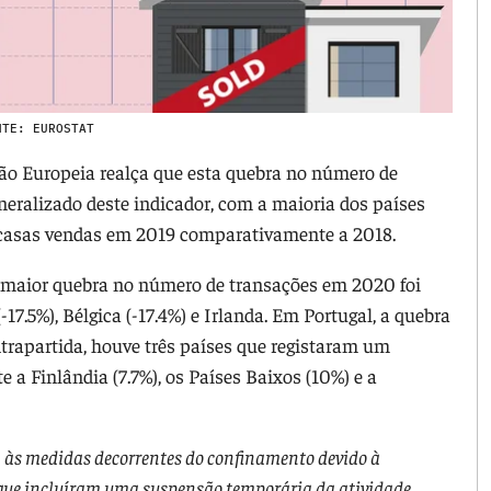
NTE: EUROSTAT
nião Europeia realça que esta quebra no número de
eralizado deste indicador, com a maioria dos países
 casas vendas em 2019 comparativamente a 2018.
a maior quebra no número de transações em 2020 foi
(-17.5%), Bélgica (-17.4%) e Irlanda. Em Portugal, a quebra
rapartida, houve três países que registaram um
 Finlândia (7.7%), os Países Baixos (10%) e a
a às medidas decorrentes do confinamento devido à
 que incluíram uma suspensão temporária da atividade