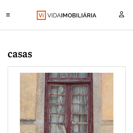
INVESTIMENTO
MERCADOS
REABILITAÇÃO URBANA
RETALHO
HABITAÇÃO
casas