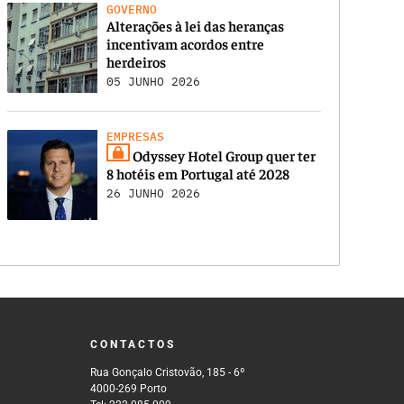
GOVERNO
Alterações à lei das heranças
incentivam acordos entre
herdeiros
05 JUNHO 2026
EMPRESAS
Odyssey Hotel Group quer ter
8 hotéis em Portugal até 2028
26 JUNHO 2026
CONTACTOS
Rua Gonçalo Cristovão, 185 - 6º
4000-269 Porto