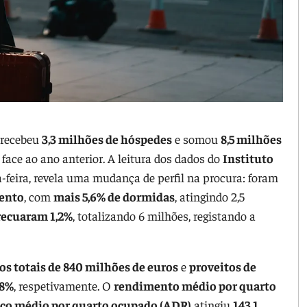
o recebeu
3,3 milhões de hóspedes
e somou
8,5 milhões
ace ao ano anterior. A leitura dos dados do
Instituto
a-feira, revela uma mudança de perfil na procura: foram
mento
, com
mais 5,6% de dormidas
, atingindo 2,5
recuaram 1,2%
, totalizando 6 milhões, registando a
os totais de 840 milhões de euros
e
proveitos de
,8%
, respetivamente. O
rendimento médio por quarto
ço médio por quarto ocupado (ADR)
atingiu
143,1