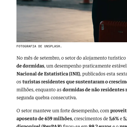
FOTOGRAFIA DE UNSPLASH.
No mês de setembro, o setor do alojamento turístic
de dormidas
, um desempenho praticamente estável f
Nacional de Estatística (INE)
, publicados esta sext
os
turistas residentes
que sustentaram o cresci
milhões, enquanto as
dormidas de não residentes 
segunda quebra consecutiva.
O setor manteve um forte desempenho, com
proveit
aposento de 659 milhões
, crescimentos de
5,6%
e
5
disponível (RevPAR)
fixou-se em
99,2 euros
e o
pre